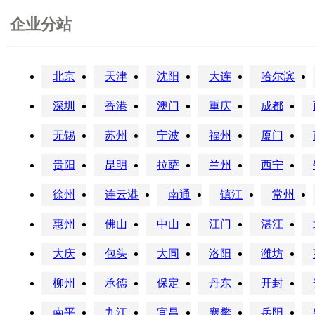
企业分站
北京
天津
沈阳
大连
哈尔滨
深圳
香港
澳门
重庆
成都
无锡
苏州
宁波
福州
厦门
贵阳
昆明
拉萨
兰州
西宁
徐州
连云港
南通
镇江
常州
惠州
佛山
中山
江门
湛江
大庆
包头
大同
洛阳
潍坊
柳州
承德
保定
丹东
开封
南平
九江
宜昌
襄樊
岳阳