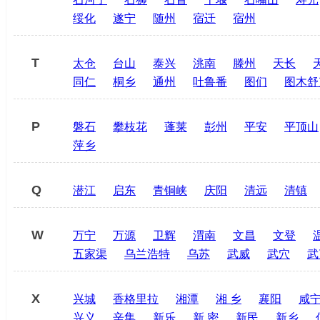
绥化
遂宁
随州
宿迁
宿州
T
太仓
台山
泰兴
洮南
滕州
天长
同仁
桐乡
通州
吐鲁番
图们
图木舒
P
磐石
攀枝花
蓬莱
彭州
平安
平顶山
萍乡
Q
潜江
启东
青铜峡
庆阳
清远
清镇
W
万宁
万源
卫辉
渭南
文昌
文登
五家渠
乌兰浩特
乌苏
武威
武穴
武
X
兴城
香格里拉
湘潭
湘 乡
襄阳
咸
兴义
辛集
新乐
新 密
新民
新乡