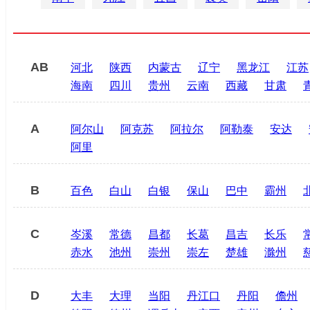
AB
河北
陕西
内蒙古
辽宁
黑龙江
江苏
海南
四川
贵州
云南
西藏
甘肃
A
阿尔山
阿克苏
阿拉尔
阿勒泰
安达
阿里
B
百色
白山
白银
保山
巴中
霸州
C
岑溪
常德
昌都
长葛
昌吉
长乐
赤水
池州
崇州
崇左
楚雄
滁州
D
大丰
大理
当阳
丹江口
丹阳
儋州