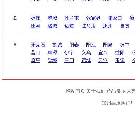
Z
枣庄
增城
扎兰屯
张家界
张家口
漳
庄河
诸城
诸暨
驻马店
涿州
自贡
Y
牙克石
盐城
阳春
阳江
阳泉
扬中
营口
鹰潭
伊宁
义乌
宜兴
益阳
原平
禹城
玉门
运城
云浮
玉溪
网站首页
|
关于我们
|
产品展示
|
荣
郑州高压阀门