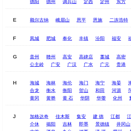
德阳
德州
调兵山
定西
定州
东方
E
额尔古纳
峨眉山
恩平
恩施
二连浩特
F
凤城
肥城
奉化
丰镇
汾阳
福安
G
盖州
赣州
高安
高碑店
藁城
高密
公主岭
广安
广汉
广水
广元
贵港
H
海城
海林
海伦
海门
海宁
海晏
合龙
衡水
衡阳
贺山
和田
河源
黄冈
黄骅
黄 石
华阴
华蓥
化州
J
加格达奇
佳木斯
集安
建 德
江都
介休
揭阳
吉林
即墨
景德镇
井冈山