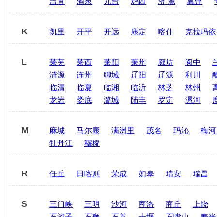
吉首
酒泉
九台
鸡西
济 源
冀州
K
凯里
开平
开远
康定
喀什
克拉玛依
L
莱芜
莱西
莱阳
莱州
廊坊
阆中
涟源
连州
聊城
辽阳
辽源
利川
临清
临夏
临湘
临沂
林芝
林州
龙岩
娄底
潞城
陆丰
罗定
漯河
M
麻城
马尔康
满洲里
茂名
玛沁
梅河
牡丹江
穆棱
R
任丘
日喀则
荣成
如皋
瑞安
瑞昌
S
三门峡
三明
沙河
商洛
商丘
上饶
石河子
石狮
石首
十堰
石嘴山
寿光