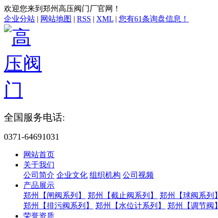
欢迎您来到郑州高压阀门厂官网！
企业分站
|
网站地图
|
RSS
|
XML
|
您有
61
条询盘信息！
全国服务电话:
0371-64691031
网站首页
关于我们
公司简介
企业文化
组织机构
公司视频
产品展示
郑州【闸阀系列】
郑州【截止阀系列】
郑州【球阀系列
郑州【排污阀系列】
郑州【水位计系列】
郑州【调节阀
荣誉资质