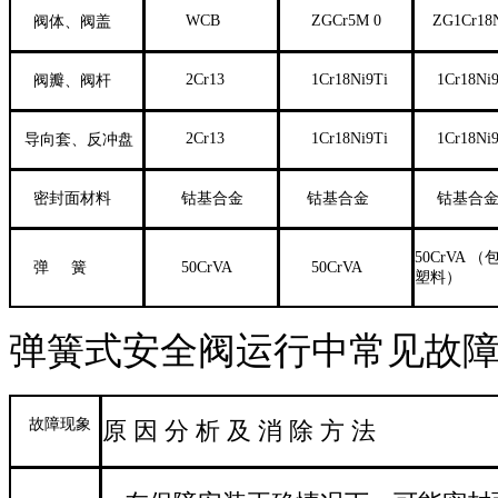
WCB
ZGCr5M 0
ZG1Cr18N
阀体、阀盖
2Cr13
1Cr18Ni9Ti
1Cr18Ni9
阀瓣、阀杆
2Cr13
1Cr18Ni9Ti
1Cr18Ni9
导向套、反冲盘
密封面材料
钴基合金
钴基合金
钴基合
50CrVA 
弹 簧
50CrVA
50CrVA
塑料）
弹簧式安全阀运行中常见故
故障现象
原 因 分 析 及 消 除 方 法