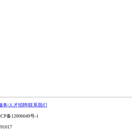
服务
|
人才招聘
|
联系我们
备12006049号-1
691017