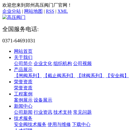
欢迎您来到郑州高压阀门厂官网！
企业分站
|
网站地图
|
RSS
|
XML
全国服务电话:
0371-64691031
网站首页
关于我们
公司简介
企业文化
组织机构
公司视频
产品展示
【闸阀系列】
【截止阀系列】
【球阀系列】
【安全阀】
荣誉资质
荣誉资质
工程案例
案例展示
设备展示
新闻中心
公司新闻
行业资讯
技术支持
常见问题
技术服务
安全阀技术服务
使用与维修
下载中心