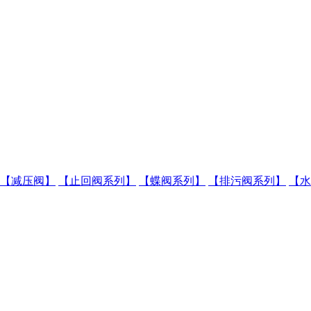
【减压阀】
【止回阀系列】
【蝶阀系列】
【排污阀系列】
【水