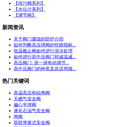
【排污阀系列】
【水位计系列】
【调节阀】
新闻资讯
关于阀门腐蚀的防护介绍
如何判断高压球阀的性能指标...
低温截止阀如何进行深冷处理
如何进行高中压阀门和减温减...
高压阀门: 讲一讲电动调节...
高中压阀门的种类及其适用领...
热门关键词
高温高压电站闸阀
天燃气安全阀
偏心半球阀
液化石油气安全阀
闸阀
双联弹簧式安全阀