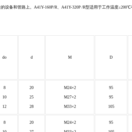
的设备和管路上。A41Y-160P/R、A41Y-320P /R型适用于工作温
do
d
M
D
8
20
M24×2
95
10
25
M27×2
95
12
28
M33×2
105
8
20
M24×2
95
10
27
M33×2
105