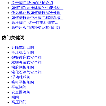
关于阀门腐蚀的防护介绍
如何判断高压球阀的性能指标...
低温截止阀如何进行深冷处理
如何进行高中压阀门和减温减...
高压阀门: 讲一讲电动调节...
高中压阀门的种类及其适用领...
热门关键词
升降式止回阀
空压机安全阀
弹簧微启式安全阀
双联弹簧式安全阀
橡胶闸板闸阀
液化石油气安全阀
浮动球球阀
暗杆平板闸阀
平板闸阀
安全回流阀
闸阀
高压阀门