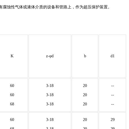
度≤200℃有腐蚀性气体或液体介质的设备和管路上，作为超压保护装置。
K
z-φd
b
d1
60
3-18
20
--
60
3-18
20
--
68
3-18
20
--
60
3-18
20
29
68
3-18
20
29