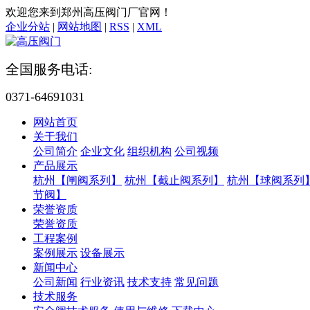
欢迎您来到郑州高压阀门厂官网！
企业分站
|
网站地图
|
RSS
|
XML
全国服务电话:
0371-64691031
网站首页
关于我们
公司简介
企业文化
组织机构
公司视频
产品展示
杭州【闸阀系列】
杭州【截止阀系列】
杭州【球阀系列
节阀】
荣誉资质
荣誉资质
工程案例
案例展示
设备展示
新闻中心
公司新闻
行业资讯
技术支持
常见问题
技术服务