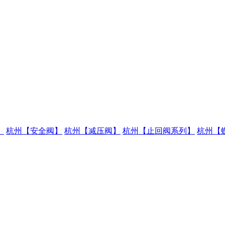
】
杭州【安全阀】
杭州【减压阀】
杭州【止回阀系列】
杭州【