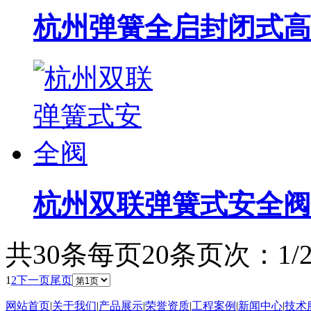
杭州弹簧全启封闭式高
杭州双联弹簧式安全阀
共30条
每页20条
页次：1/
1
2
下一页
尾页
网站首页
|
关于我们
|
产品展示
|
荣誉资质
|
工程案例
|
新闻中心
|
技术