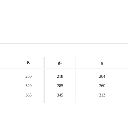
K
g1
g
250
218
204
320
285
260
385
345
313